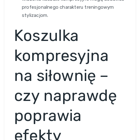
profesjonalnego charakteru treningowym
stylizacjom.
Koszulka
kompresyjna
na siłownię –
czy naprawdę
poprawia
efekty