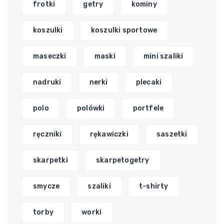
frotki
getry
kominy
koszulki
koszulki sportowe
maseczki
maski
mini szaliki
nadruki
nerki
plecaki
polo
polówki
portfele
ręczniki
rękawiczki
saszetki
skarpetki
skarpetogetry
smycze
szaliki
t-shirty
torby
worki