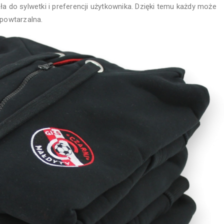
ła do sylwetki i preferencji użytkownika. Dzięki temu każdy może
epowtarzalna.