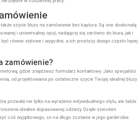
 niezbędne w codziennej pracy.
zamówienie
 także szycie bluzy na zamówienie bez kaptura. Są one doskonałą
owanej i uniwersalnej opcji, nadającej się zarówno do biura, jak i
yć równie stylowe i wygodne, a ich prostszy design często lepiej
na zamówienie?
netową, gdzie znajdziesz formularz kontaktowy. Jako specjaliści
ia, od projektowania po ostateczne szycie Twojej idealnej bluzy.
ra pozwala nie tylko na wyrażenie indywidualnego stylu, ale także
oszenia idealnie dopasowanej odzieży. Dzięki szerokim
zyć coś wyjątkowego, co na długo zostanie w jego garderobie.