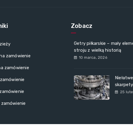
iki
Zobacz
Getry piłkarskie – mały elem
zieży
stroju z wielką historią
 na zamówienie
10 marca, 2026
na zamówienie
Niełatwe
a zamówienie
skarpet
 zamówienie
25 lut
a zamówienie