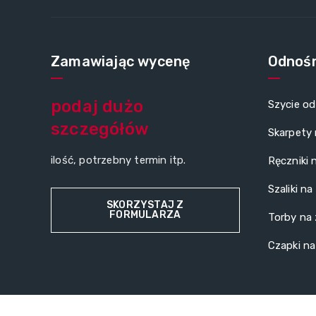
Zamawiając wycenę
Odnośn
podaj dużo
Szycie od
szczegółów
Skarpety
ilość, potrzebny termin itp.
Ręczniki 
Szaliki n
SKORZYSTAJ Z
FORMULARZA
Torby na
Czapki n