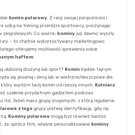
sobie
komin polarowy
. Z racji swojej poręczności i
ze sobą na trening przeróżni sportowcy, poczynając
tów zespołowych. Co ważne,
kominy
już dawno wyszły
ultury – to chętnie wykorzystywany marketingowo
dlatego oferujemy możliwość sprawienia sobie
łasnym haftem
.
ą ulubioną drużynę lub sport?
Komin
będzie fajnym
da się jesienią i zimą lub w wietrzne/deszczowe dni.
 który wyróżni twój komin od rzeszy innych.
Kołnierz
eż szalenie przydatnym gadżetem podczas
 itd. Jeżeli masz grupę znajomych, z którą regularnie
larowe z logo
grupy ułatwią identyfikację, gdy np.
rzą.
Kominy polarowe
mogą być również bardzo
 że oprócz firm, własne personalizowane
kominy
.