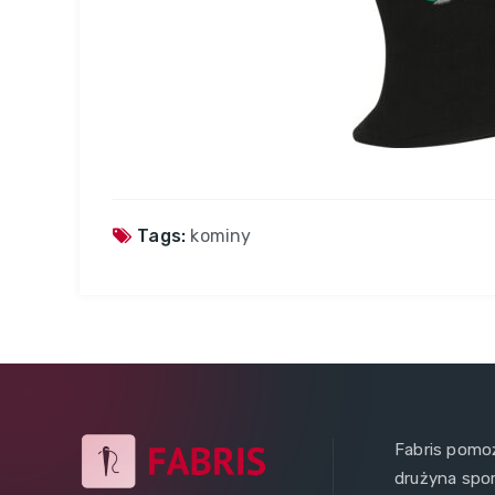
Tags:
kominy
Fabris pomoż
drużyna spo