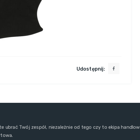
Udostępnij:
e ubrać Twój zespół, niezależnie od tego czy to ekipa handlo
rtowa.