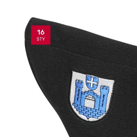
16
STY