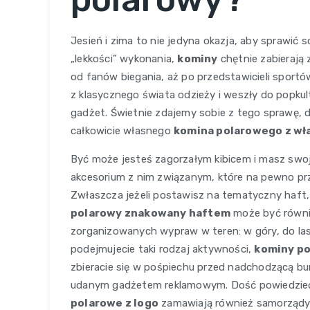
Jesień i zima to nie jedyna okazja, aby sprawić 
„lekkości” wykonania,
kominy
chętnie zabierają 
od fanów biegania, aż po przedstawicieli spor
z klasycznego świata odzieży i weszły do popk
gadżet. Świetnie zdajemy sobie z tego sprawę, 
całkowicie własnego
komina polarowego z w
Być może jesteś zagorzałym kibicem i masz swoj
akcesorium z nim związanym, które na pewno przy
Zwłaszcza jeżeli postawisz na tematyczny haft,
polarowy znakowany haftem
może być równi
zorganizowanych wypraw w teren: w góry, do lasu
podejmujecie taki rodzaj aktywności,
kominy po
zbieracie się w pośpiechu przed nadchodzącą bu
udanym gadżetem reklamowym. Dość powiedzieć,
polarowe z logo
zamawiają również samorządy