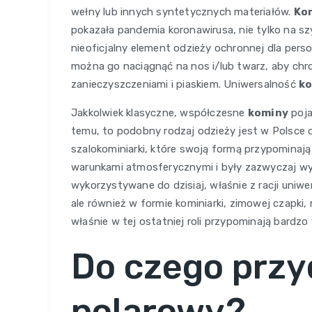
wełny lub innych syntetycznych materiałów.
Ko
pokazała pandemia koronawirusa, nie tylko na sz
nieoficjalny element odzieży ochronnej dla per
można go naciągnąć na nos i/lub twarz, aby chr
zanieczyszczeniami i piaskiem. Uniwersalność
ko
Jakkolwiek klasyczne, współczesne
kominy
poja
temu, to podobny rodzaj odzieży jest w Polsce 
szalokominiarki, które swoją formą przypominaj
warunkami atmosferycznymi i były zazwyczaj wy
wykorzystywane do dzisiaj, właśnie z racji uniwer
ale również w formie kominiarki, zimowej czapki,
właśnie w tej ostatniej roli przypominają bard
Do czego przy
polarowy?