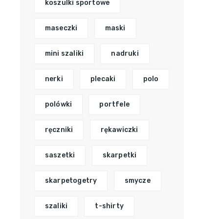
koszulki sportowe
maseczki
maski
mini szaliki
nadruki
nerki
plecaki
polo
polówki
portfele
ręczniki
rękawiczki
saszetki
skarpetki
skarpetogetry
smycze
szaliki
t-shirty