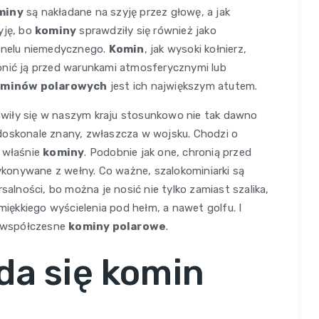
miny
są nakładane na szyję przez głowę, a jak
yję, bo
kominy
sprawdziły się również jako
sonelu niemedycznego.
Komin
, jak wysoki kołnierz,
onić ją przed warunkami atmosferycznymi lub
minów polarowych
jest ich największym atutem.
wiły się w naszym kraju stosunkowo nie tak dawno
doskonale znany, zwłaszcza w wojsku. Chodzi o
ą właśnie
kominy
. Podobnie jak one, chronią przed
konywane z wełny. Co ważne, szalokominiarki są
salności, bo można je nosić nie tylko zamiast szalika,
 miękkiego wyścielenia pod hełm, a nawet golfu. I
zo współczesne
kominy polarowe
.
da się komin