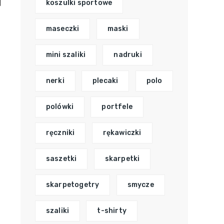
koszulki sportowe
maseczki
maski
mini szaliki
nadruki
nerki
plecaki
polo
polówki
portfele
ręczniki
rękawiczki
saszetki
skarpetki
skarpetogetry
smycze
szaliki
t-shirty