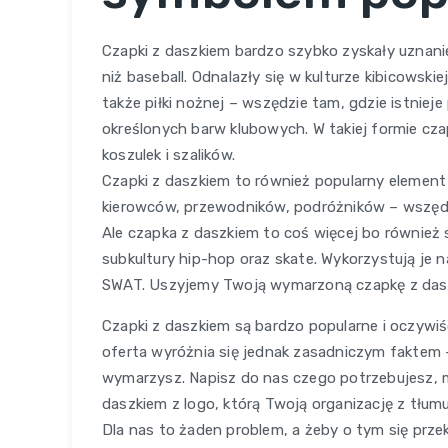
Czapki z daszkiem bardzo szybko zyskały uznani
niż baseball. Odnalazły się w kulturze kibicowskie
także piłki nożnej – wszędzie tam, gdzie istnie
określonych barw klubowych. W takiej formie cza
koszulek i szalików.
Czapki z daszkiem to również popularny element
kierowców, przewodników, podróżników – wszędzi
Ale czapka z daszkiem to coś więcej bo również 
subkultury hip-hop oraz skate. Wykorzystują je
SWAT. Uszyjemy Twoją wymarzoną czapkę z das
Czapki z daszkiem są bardzo popularne i oczyw
oferta wyróżnia się jednak zasadniczym faktem –
wymarzysz. Napisz do nas czego potrzebujesz, m
daszkiem z logo, którą Twoją organizację z tłum
Dla nas to żaden problem, a żeby o tym się prz