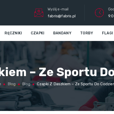
Wyślij e-mail
God
fabris@fabris.pl
9:0
RĘCZNIKI
CZAPKI
BANDANY
TORBY
FLAGI
kiem – Ze Sportu D
e
Blog
Blog
Czapki Z Daszkiem – Ze Sportu Do Codzie