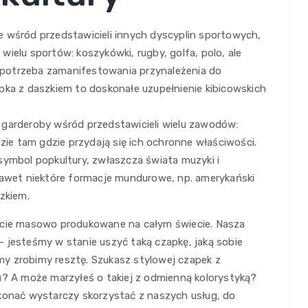
e wśród przedstawicieli innych dyscyplin sportowych,
j wielu sportów: koszykówki, rugby, golfa, polo, ale
je potrzeba zamanifestowania przynależenia do
pka z daszkiem to doskonałe uzupełnienie kibicowskich
 garderoby wśród przedstawicieli wielu zawodów:
e tam gdzie przydają się ich ochronne właściwości.
symbol popkultury, zwłaszcza świata muzyki i
 nawet niektóre formacje mundurowe, np. amerykański
zkiem.
iście masowo produkowane na całym świecie. Nasza
 jesteśmy w stanie uszyć taką czapkę, jaką sobie
y zrobimy resztę. Szukasz stylowej czapek z
u? A może marzyłeś o takiej z odmienną kolorystyką?
ekonać wystarczy skorzystać z naszych usług, do