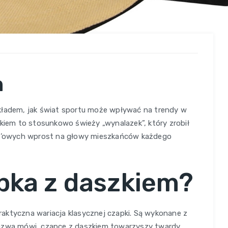
m
kładem, jak świat sportu może wpływać na trendy w
zkiem to stosunkowo świeży „wynalazek”, który zrobił
all’owych wprost na głowy mieszkańców każdego
pka z daszkiem?
 praktyczna wariacja klasycznej czapki. Są wykonane z
nazwa mówi, czapce z daszkiem towarzyszy twardy