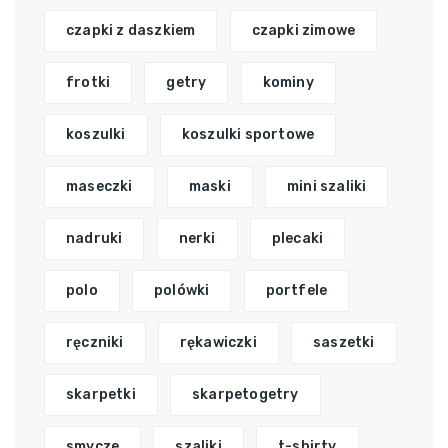
czapki z daszkiem
czapki zimowe
frotki
getry
kominy
koszulki
koszulki sportowe
maseczki
maski
mini szaliki
nadruki
nerki
plecaki
polo
polówki
portfele
ręczniki
rękawiczki
saszetki
skarpetki
skarpetogetry
smycze
szaliki
t-shirty